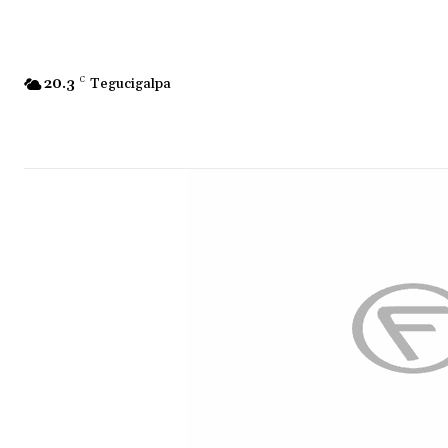
20.3
C
Tegucigalpa