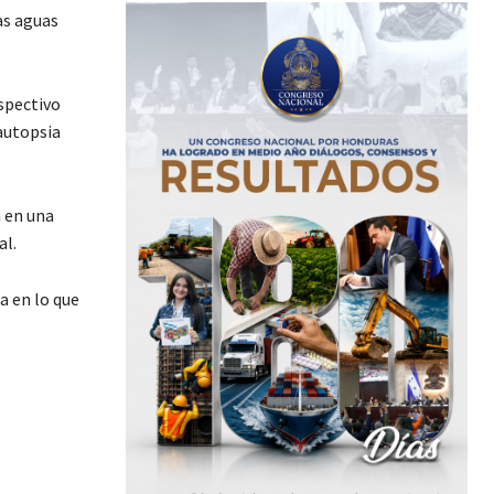
as aguas
espectivo
autopsia
a en una
al.
a en lo que