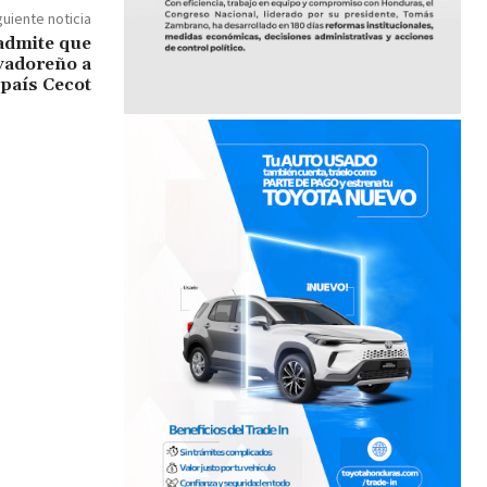
guiente noticia
admite que
lvadoreño a
 país Cecot