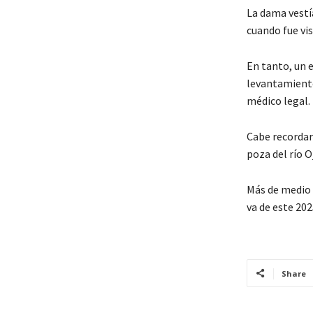
La dama vestí
cuando fue vi
En tanto, un e
levantamiento
médico legal.
Cabe recordar
poza del río Oj
Más de medio 
va de este 20
Share