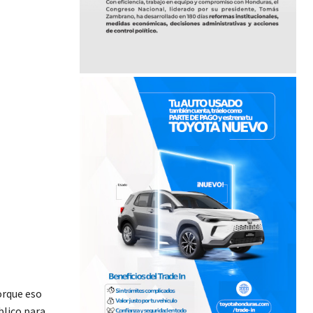
orque eso
blico para