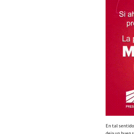
En tal sentido
deja un buen s