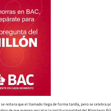
 se reitera que el llamado llega de forma tardía, pero se celebra p
abor de que quieren rescatar la institucionalidad del Ministerio Pú