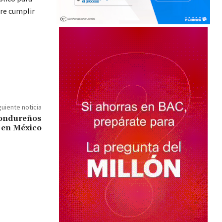
gre cumplir
guiente noticia
hondureños
 en México