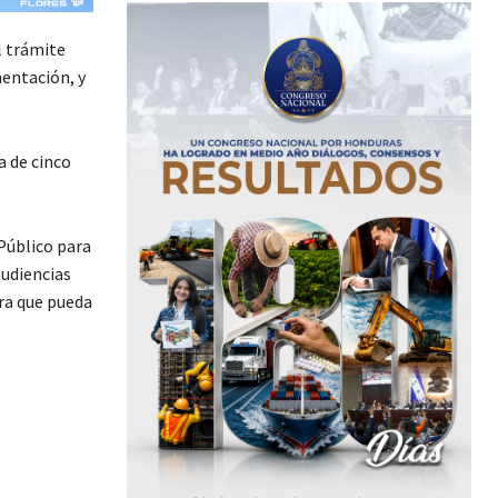
l trámite
mentación, y
a de cinco
 Público para
audiencias
ra que pueda