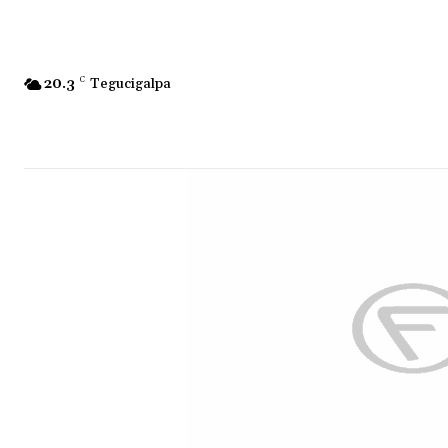
20.3
C
Tegucigalpa