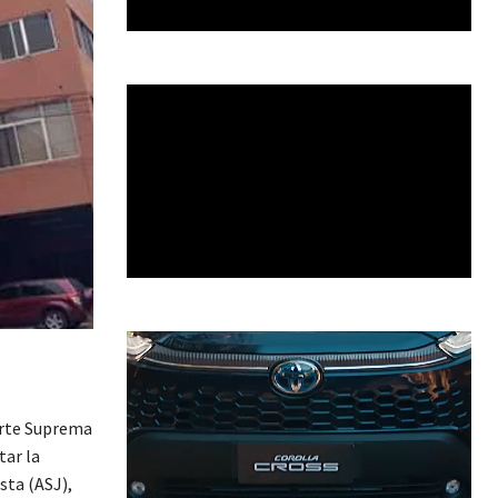
orte Suprema
tar la
sta (ASJ),