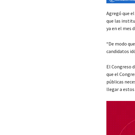
Agregó que el
que las instit
ya en el mes 
“De modo que 
candidatos idó
El Congreso de
que el Congre
públicas nece
llegar a estos