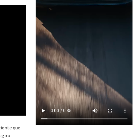
ciente que
 giro