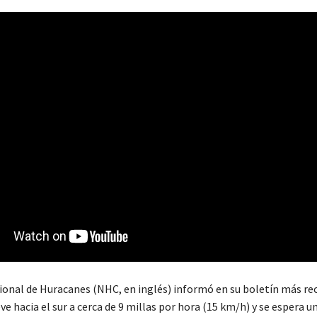
ional de Huracanes (NHC, en inglés) informó en su boletín más re
e hacia el sur a cerca de 9 millas por hora (15 km/h) y se espera un