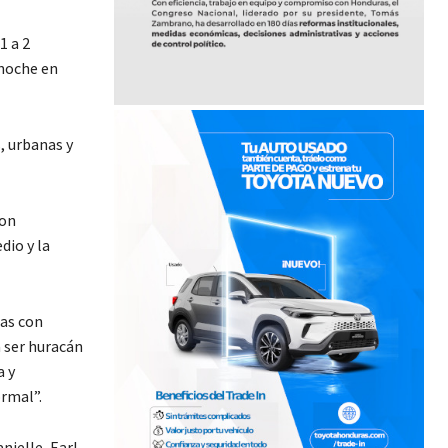
1 a 2
 noche en
, urbanas y
con
dio y la
as con
a ser huracán
a y
rmal”.
ielle, Earl,