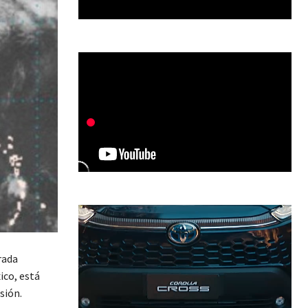
rada
ico, está
sión.