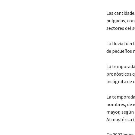
Las cantidades
pulgadas, con
sectores del s
La lluvia fuer
de pequeños ri
La temporada 
pronósticos q
incógnita de 
La temporada 
nombres, de el
mayor, según 
Atmosférica (
En 2022 hubo 