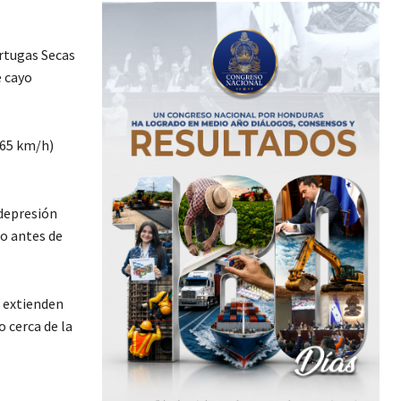
ortugas Secas
e cayo
(65 km/h)
 depresión
do antes de
e extienden
o cerca de la