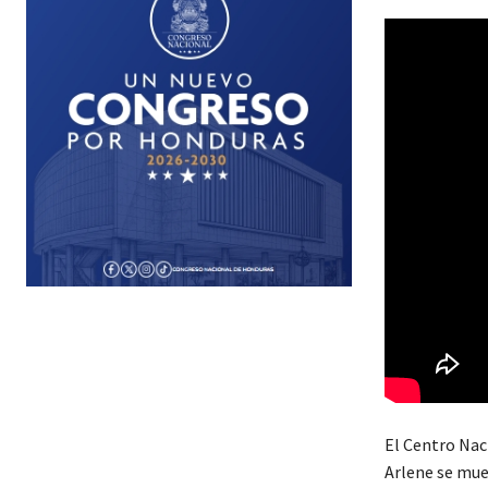
El Centro Nac
Arlene se muev