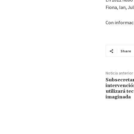
Fiona, Ian, Ju
Con informac
Share
Noticia anterior
Subsecretar
intervención
utilizará te
imaginada