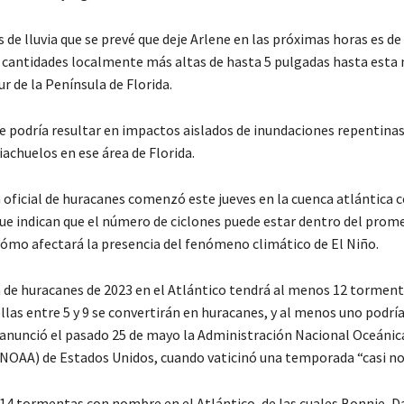
 de lluvia que se prevé que deje Arlene en las próximas horas es de 
 cantidades localmente más altas de hasta 5 pulgadas hasta esta
ur de la Península de Florida.
te podría resultar en impactos aislados de inundaciones repentinas
achuelos en ese área de Florida.
oficial de huracanes comenzó este jueves en la cuenca atlántica 
ue indican que el número de ciclones puede estar dentro del prome
cómo afectará la presencia del fenómeno climático de El Niño.
de huracanes de 2023 en el Atlántico tendrá al menos 12 torment
las entre 5 y 9 se convertirán en huracanes, y al menos uno podrí
anunció el pasado 25 de mayo la Administración Nacional Oceánic
NOAA) de Estados Unidos, cuando vaticinó una temporada “casi no
14 tormentas con nombre en el Atlántico, de las cuales Bonnie, Dan