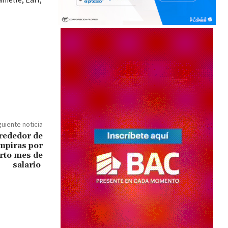
guiente noticia
rededor de
empiras por
rto mes de
salario