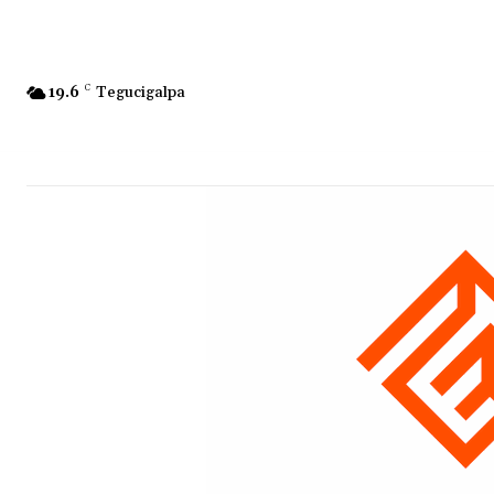
19.6
C
Tegucigalpa