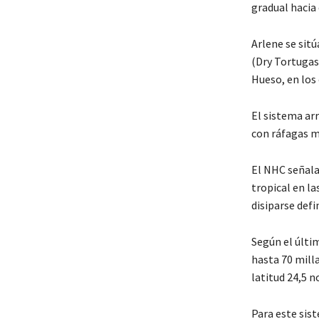
gradual hacia 
Arlene se sit
(Dry Tortugas
Hueso, en los 
El sistema ar
con ráfagas m
El NHC señala
tropical en l
disiparse def
Según el últi
hasta 70 milla
latitud 24,5 n
Para este sist