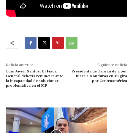
Noticia anterior
Siguiente noticia
Luis Javier Santos: El Fiscal
Presidenta de Taiwán deja por
General debería renunciar ante
fuera a Honduras en su gira
la incapacidad de solucionar
por Centroamérica
problemática en el MP