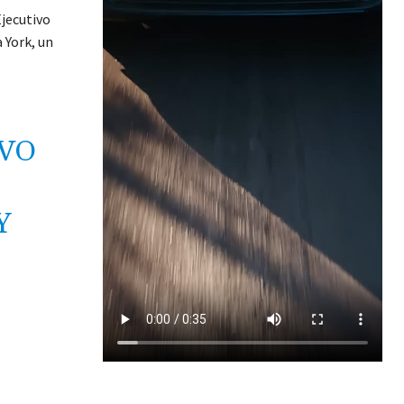
Ejecutivo
 York, un
IVO
Y