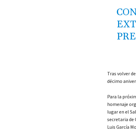
CON
EX
PRE
Tras volver de
décimo anivers
Para la próxi
homenaje orga
lugar en el Sa
secretaria de 
Luis García M