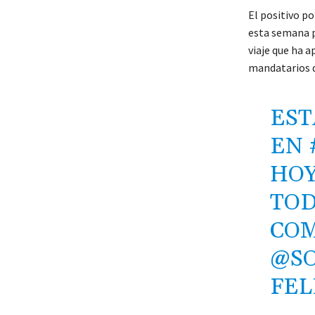
El positivo po
esta semana p
viaje que ha 
mandatarios d
EST
EN
HOY
TOD
COM
@SO
FEL