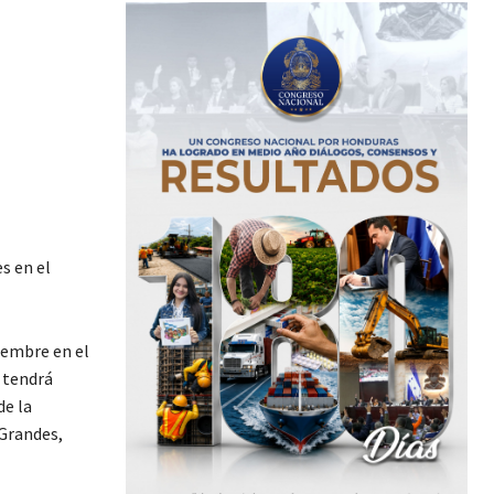
es en el
iembre en el
 tendrá
de la
 Grandes,