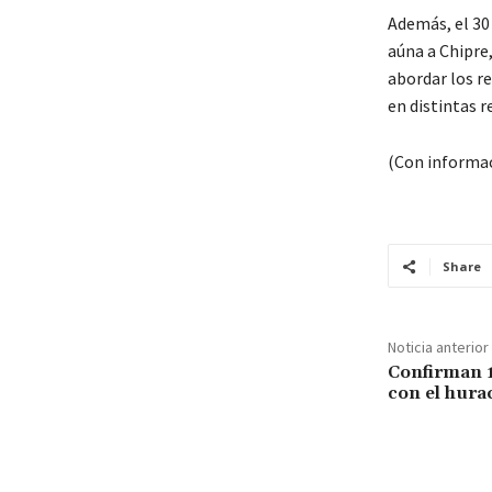
Además, el 30
aúna a Chipre,
abordar los r
en distintas r
(Con informac
Share
Noticia anterior
Confirman 
con el hura