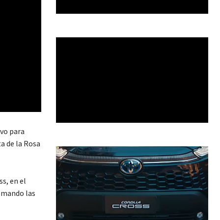
ivo para
ta de la Rosa
s, en el
remando las