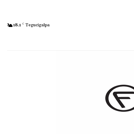
18.1
C
Tegucigalpa