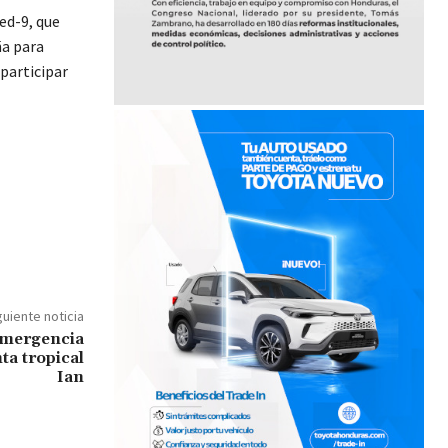
ed-9, que
ña para
participar
guiente noticia
emergencia
ta tropical
Ian