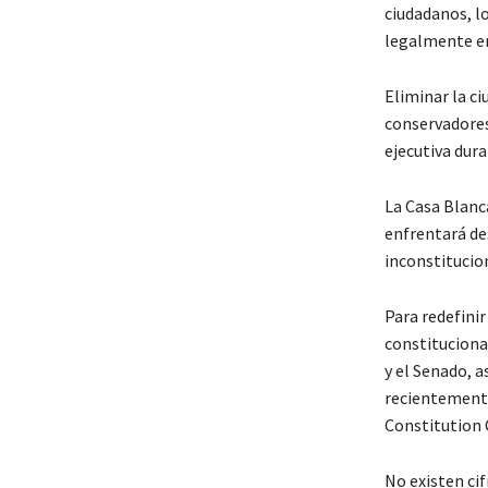
ciudadanos, lo
legalmente en
Eliminar la c
conservadores
ejecutiva dur
La Casa Blanc
enfrentará de
inconstitucio
Para redefini
constituciona
y el Senado, a
recientemente
Constitution C
No existen ci