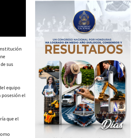
onstitución
ene
de sus
del equipo
 posesión el
ría que el
 como