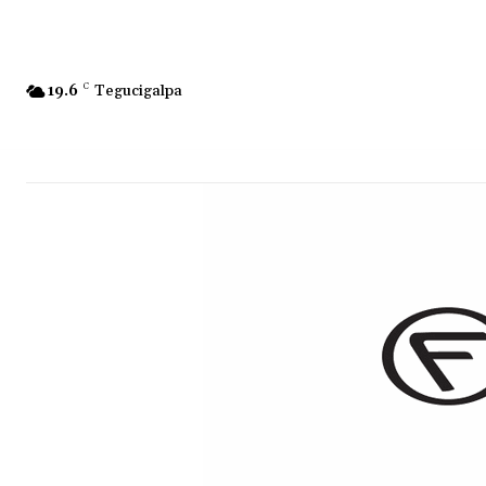
19.6
C
Tegucigalpa