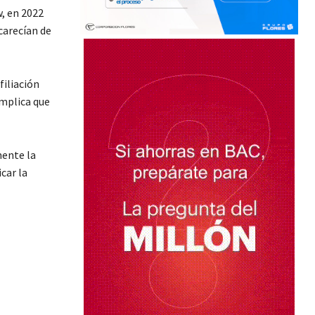
, en 2022
carecían de
filiación
implica que
mente la
car la