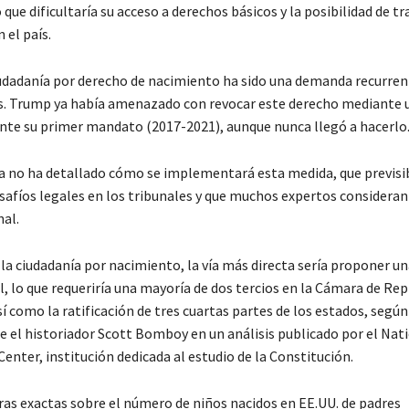
 que dificultaría su acceso a derechos básicos y la posibilidad de tr
 el país.
iudadanía por derecho de nacimiento ha sido una demanda recurren
. Trump ya había amenazado con revocar este derecho mediante 
ante su primer mandato (2017-2021), aunque nunca llegó a hacerlo
a no ha detallado cómo se implementará esta medida, que previs
safíos legales en los tribunales y que muchos expertos consideran
nal.
r la ciudadanía por nacimiento, la vía más directa sería proponer 
l, lo que requeriría una mayoría de dos tercios en la Cámara de R
sí como la ratificación de tres cuartas partes de los estados, según
 el historiador Scott Bomboy en un análisis publicado por el Nat
enter, institución dedicada al estudio de la Constitución.
fras exactas sobre el número de niños nacidos en EE.UU. de padres