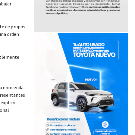
abajar
te de grupos
una orden
.
iblemente
una enmienda
epresentantes
 explicó
ional