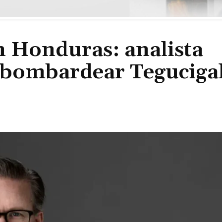
n Honduras: analista
 “bombardear Teguciga