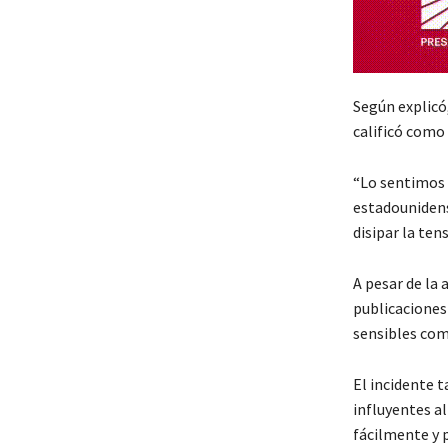
Según explicó,
calificó como 
“Lo sentimos 
estadounidens
disipar la ten
A pesar de la 
publicaciones
sensibles como
El incidente t
influyentes a
fácilmente y 