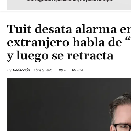
Tuit desata alarma e
extranjero habla de
y luego se retracta
By
Redacción
abril 5, 2026
0
874