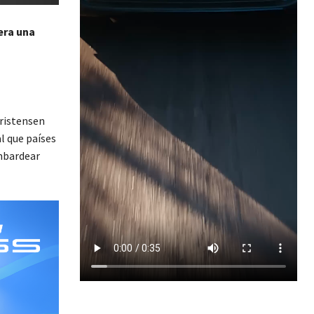
era una
hristensen
l que países
mbardear