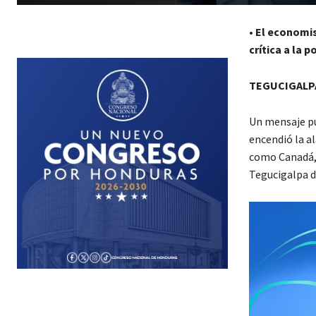
•
El economis
crítica a la 
TEGUCIGALPA
Un mensaje pu
encendió la a
como Canadá, 
Tegucigalpa d