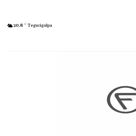
20.8
C
Tegucigalpa