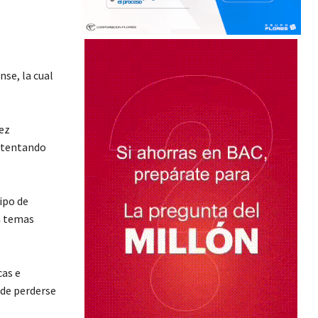
nse, la cual
ez
intentando
tipo de
n temas
cas e
ede perderse