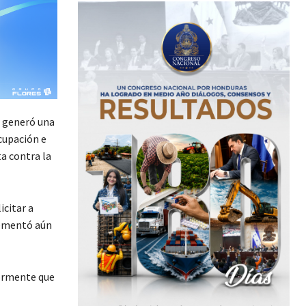
, generó una
cupación e
a contra la
citar a
crementó aún
iormente que