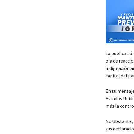
La publicació
ola de reacci
indignación a
capital del paí
En su mensaje
Estados Unidos
más la controv
No obstante, 
sus declaraci