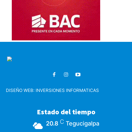
DISEÑO WEB:
INVERSIONES INFORMATICAS
Estado del tiempo
C
20.8
Tegucigalpa