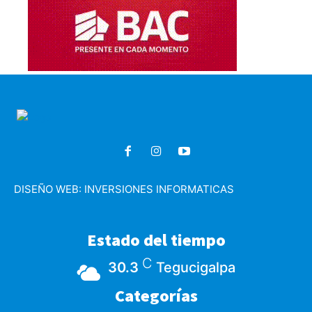
DISEÑO WEB:
INVERSIONES INFORMATICAS
Estado del tiempo
C
30.3
Tegucigalpa
Categorías