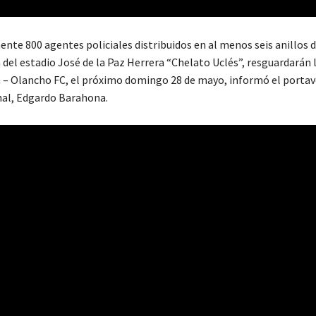
te 800 agentes policiales distribuidos en al menos seis anillos 
 del estadio José de la Paz Herrera “Chelato Uclés”, resguardarán l
 – Olancho FC, el próximo domingo 28 de mayo, informó el portav
nal, Edgardo Barahona.