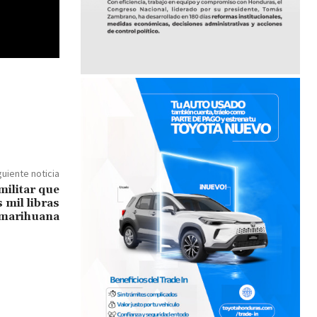
guiente noticia
militar que
 mil libras
 marihuana