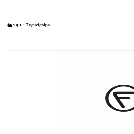
29.1
C
Tegucigalpa