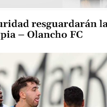
guridad resguardarán l
mpia – Olancho FC