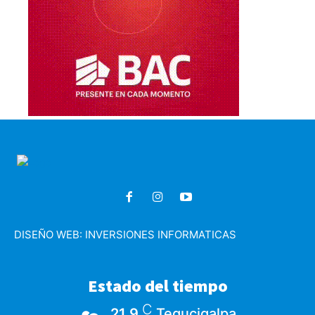
DISEÑO WEB:
INVERSIONES INFORMATICAS
Estado del tiempo
C
21.9
Tegucigalpa