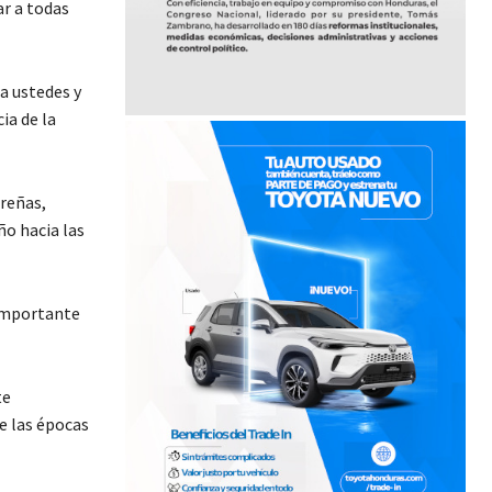
r a todas
a ustedes y
ia de la
ureñas,
ño hacia las
importante
te
e las épocas