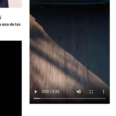
ó
 una de las