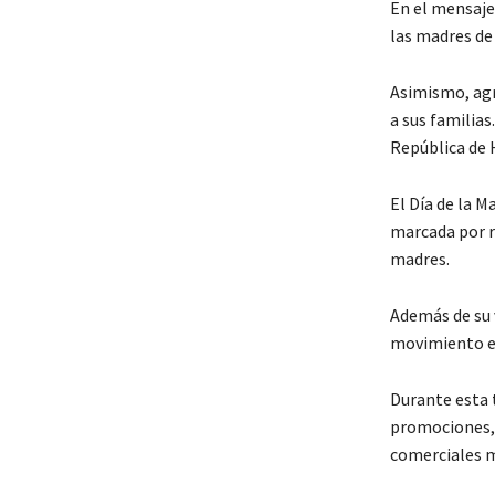
En el mensaje
las madres de
Asimismo, agr
a sus familias
República de 
El Día de la M
marcada por r
madres.
Además de su
movimiento e
Durante esta
promociones, 
comerciales m