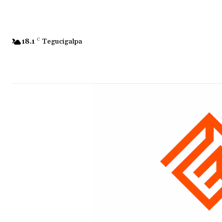
18.1
C
Tegucigalpa