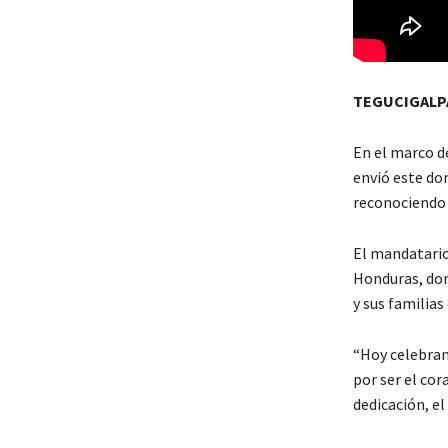
TEGUCIGALPA
En el marco de
envió este do
reconociendo 
El mandatario 
Honduras, don
y sus familia
“Hoy celebram
por ser el cor
dedicación, el