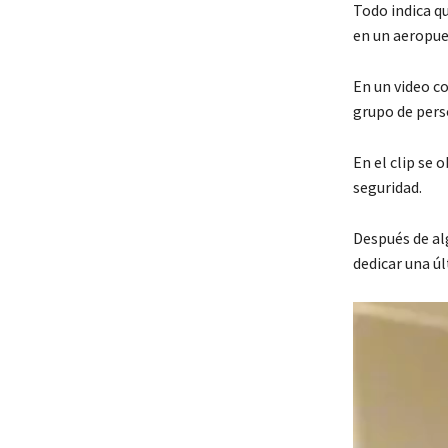
Todo indica q
en un aeropue
En un video c
grupo de pers
En el clip se
seguridad.
Después de al
dedicar una úl