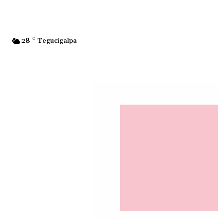
28
C
Tegucigalpa