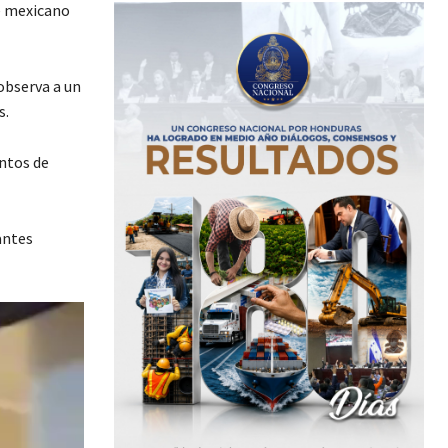
e mexicano
observa a un
s.
ntos de
antes