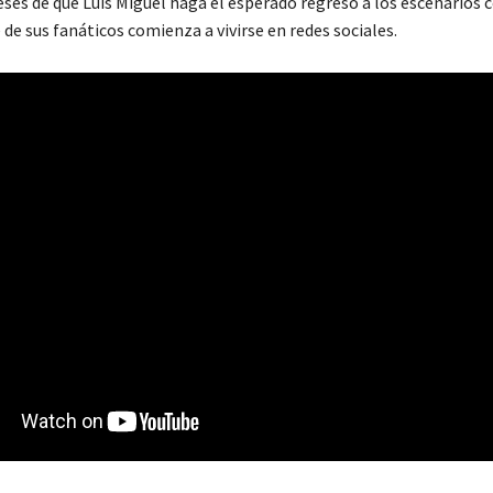
eses de que Luis Miguel haga el esperado regreso a los escenarios 
e de sus fanáticos comienza a vivirse en redes sociales.