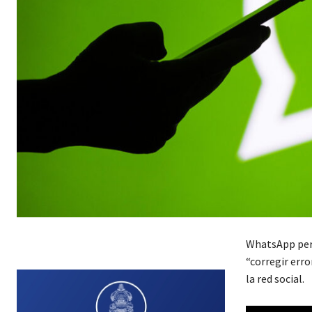
WhatsApp perm
“corregir err
la red social.