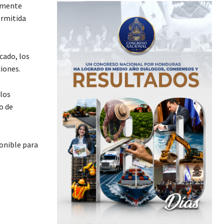
damente
ermitida
cado, los
iones.
los
o de
ponible para