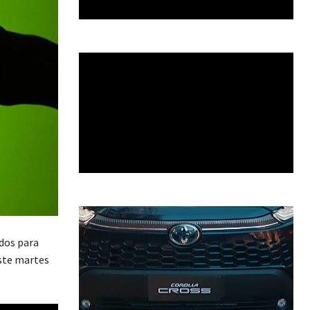
dos para
este martes