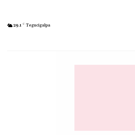
29.1
C
Tegucigalpa