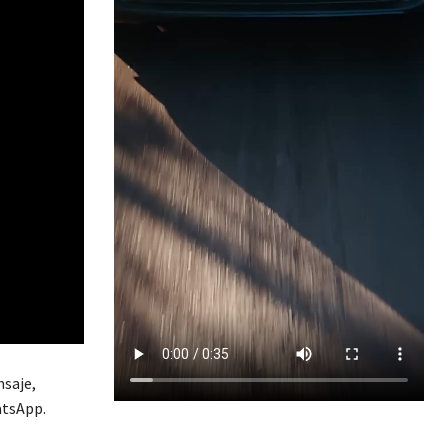
nsaje,
atsApp.