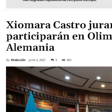
Xiomara Castro juram
participarán en Olim
Alemania
By
Redacción
junio 2, 2023
0
963