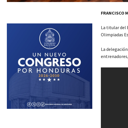
FRANCISCO 
La titular del
Olimpiadas Es
La delegación 
entrenadores,