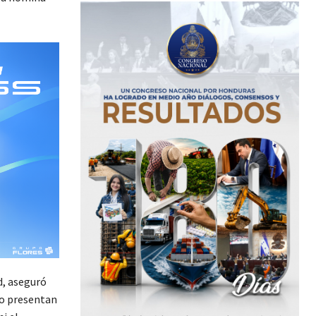
d, aseguró
no presentan