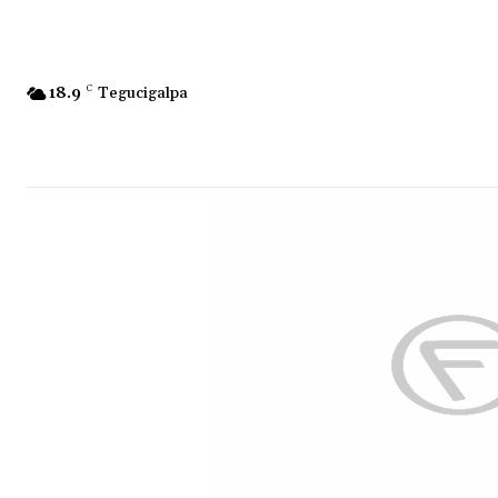
18.9
C
Tegucigalpa