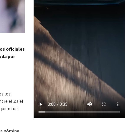
os oficiales
ada por
os los
tre ellos el
quien fue
 la nómina