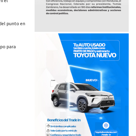
i el
 del punto en
mpo para