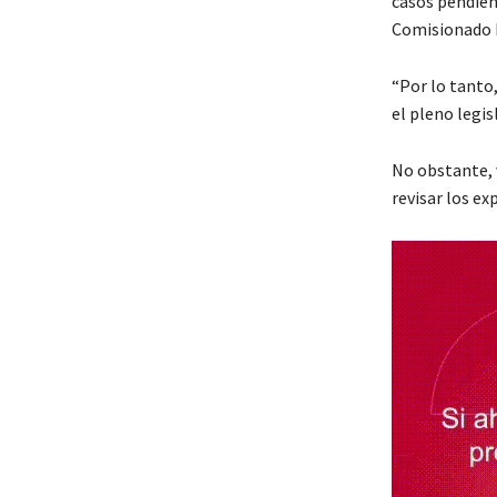
casos pendient
Comisionado 
“Por lo tanto,
el pleno legis
No obstante, 
revisar los ex