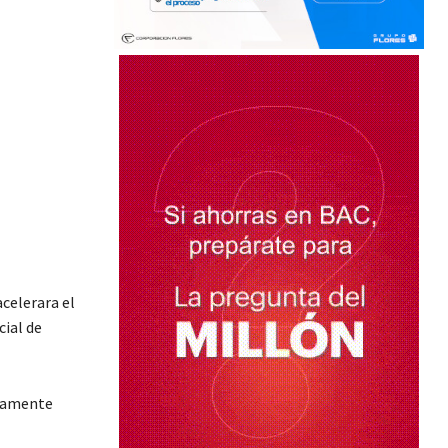
acelerara el
ial de
aramente