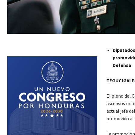
Diputados 
promovido
Defensa
TEGUCIGALPA
El pleno del 
ascensos milit
actual jefe d
promovido al g
La promoción 