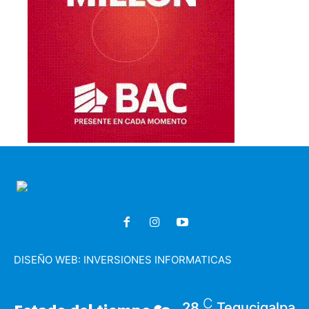
DISEÑO WEB:
INVERSIONES INFORMATICAS
C
28
Tegucigalpa