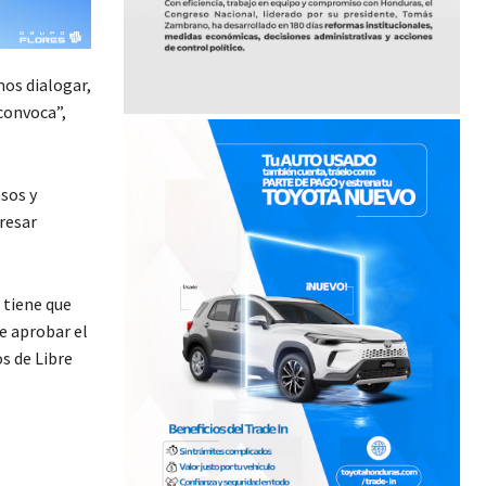
os dialogar,
convoca”,
sos y
resar
 tiene que
ue aprobar el
s de Libre