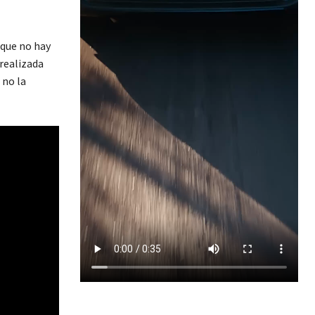
 que no hay
realizada
 no la