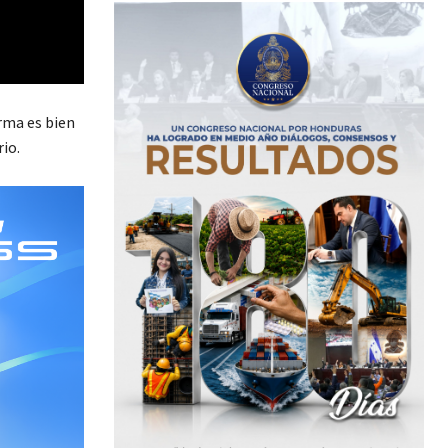
rma es bien
io.