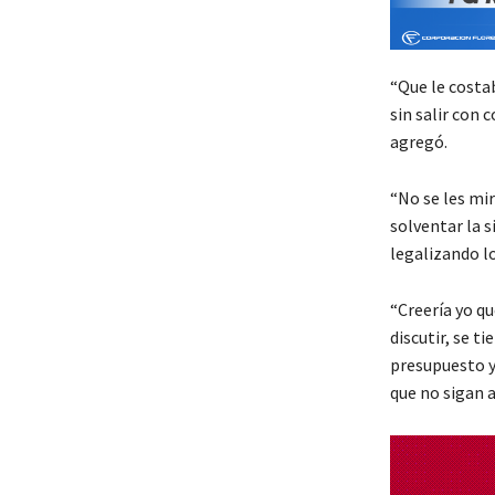
“Que le costa
sin salir con
agregó.
“No se les mi
solventar la 
legalizando l
“Creería yo qu
discutir, se t
presupuesto y
que no sigan 