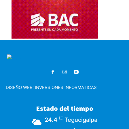
DISEÑO WEB:
INVERSIONES INFORMATICAS
Estado del tiempo
C
24.4
Tegucigalpa