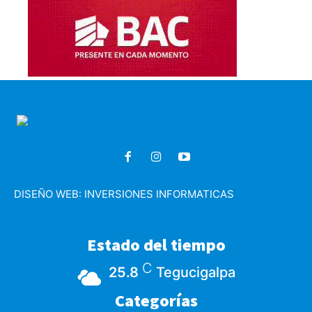
DISEÑO WEB:
INVERSIONES INFORMATICAS
Estado del tiempo
C
25.8
Tegucigalpa
Categorías