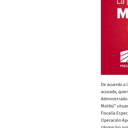
De acuerdo a l
acusada, quien
Administrador
Malibú” situa
Fiscalía Espe
Operación Apol
(domicilio pri