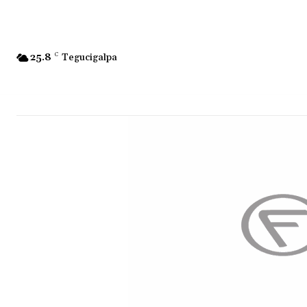
25.8
C
Tegucigalpa