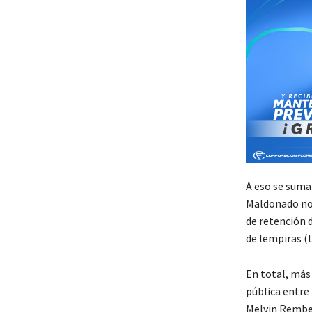
A eso se sum
Maldonado no 
de retención 
de lempiras (L
En total, más 
pública entre
Melvin Rembe