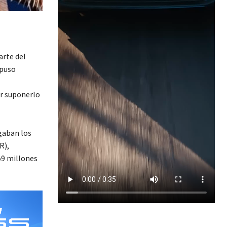
arte del
rpuso
r suponerlo
gaban los
R),
59 millones