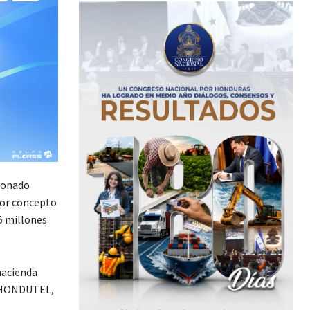
donado
por concepto
5 millones
hacienda
de HONDUTEL,