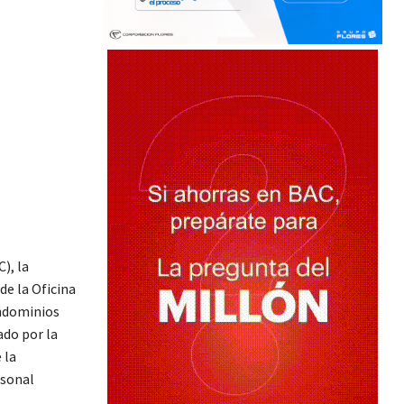
), la
de la Oficina
ondominios
ado por la
 la
rsonal