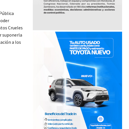
 Pública
Poder
atos Crueles
r suponerla
ación a los