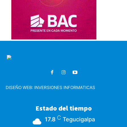
DISEÑO WEB:
INVERSIONES INFORMATICAS
Estado del tiempo
C
17.8
Tegucigalpa