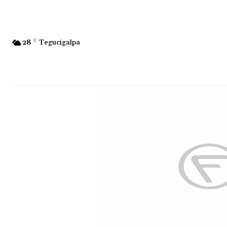
28
C
Tegucigalpa