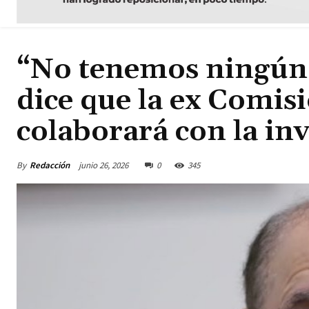
“No tenemos ningún
dice que la ex Comi
colaborará con la in
By
Redacción
junio 26, 2026
0
345