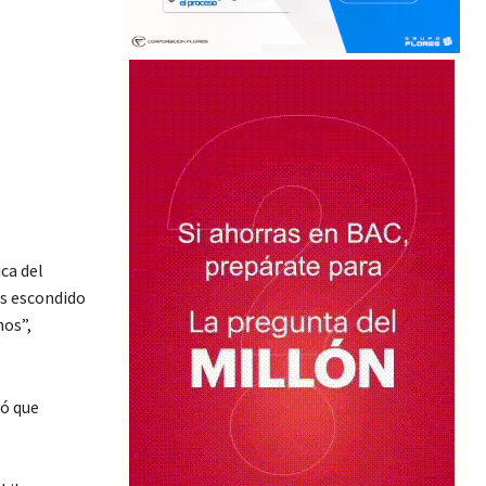
ca del
s escondido
hos”,
mó que