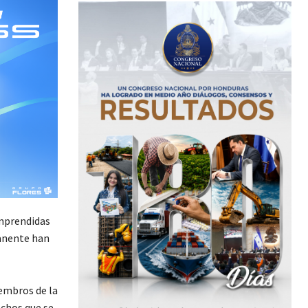
emprendidas
manente han
iembros de la
chos que se