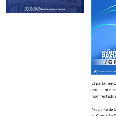
El parlamenta
por el ente a
manifestado s
“Es parte de l
ex Comisión P