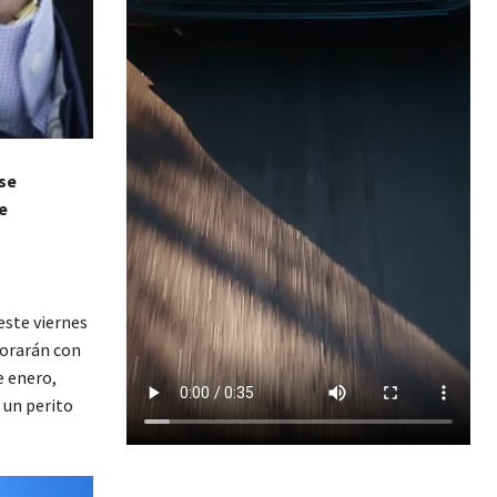
se
e
este viernes
borarán con
e enero,
 un perito