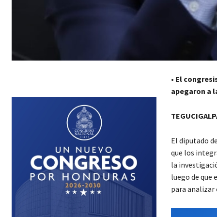
•
El congresi
apegaron a la
TEGUCIGALPA
El diputado d
que los integ
la investigaci
luego de que e
para analizar 