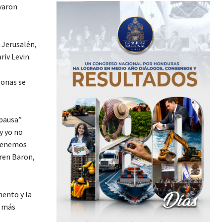
varon
 Jerusalén,
riv Levin.
sonas se
“pausa”
y yo no
 tenemos
aren Baron,
mento y la
a más