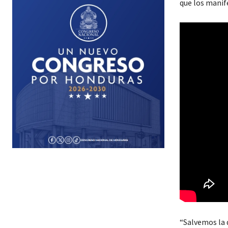
que los manif
“Salvemos la 