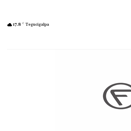
17.8
C
Tegucigalpa