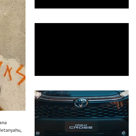
mana
 Netanyahu,