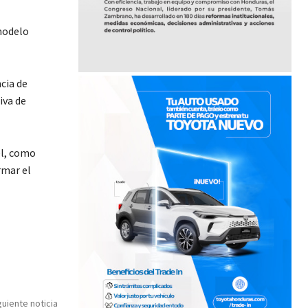
modelo
cia de
iva de
el, como
rmar el
guiente noticia