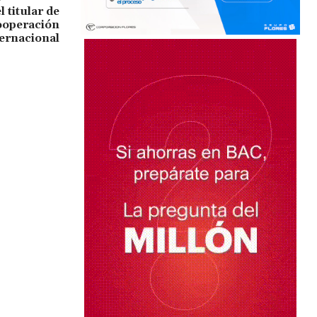
 titular de
ooperación
ernacional