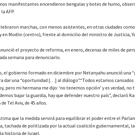
gunos manifestantes encendieron bengalas y botes de humo, obser
 la AFP.
lebraron marchas, con menos asistentes, en otras ciudades como
y en Modiin (centro), frente al domicilio del ministro de Justicia, Ya
anunció el proyecto de reforma, en enero, decenas de miles de per
ada semana para denunciarlo.
o, el gobierno formado en diciembre por Netanyahu anunció una 
ara dar una “oportunidad […] al diálogo”.“Todos estamos cansados 
hoy, pero mi hermana me dijo: ‘no tenemos opción’ y es verdad, no
demos bajar la guardia, hay que defender nuestro país”, declaró K
 de Tel Aviv, de 45 años.
stima que la medida servirá para equilibrar el poder entre el Parla
, tachada de politizada por la actual coalición gubernamental, l
a historia de Israel.