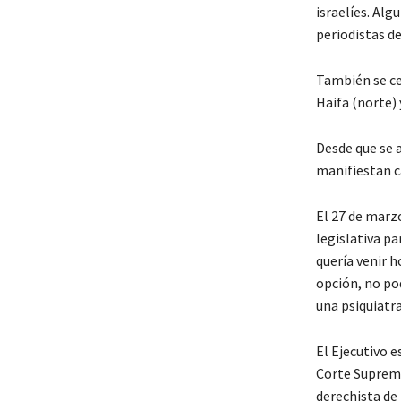
israelíes. Al
periodistas de
También se ce
Haifa (norte) 
Desde que se 
manifiestan c
El 27 de marz
legislativa p
quería venir 
opción, no po
una psiquiatra
El Ejecutivo e
Corte Suprema
derechista de l