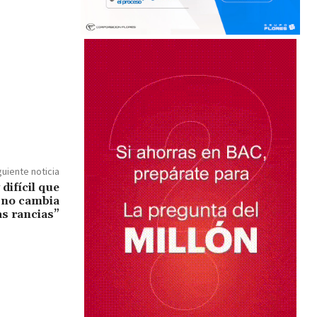
guiente noticia
difícil que
i no cambia
as rancias”