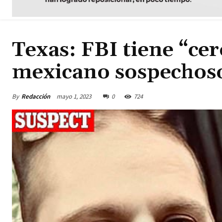
Texas: FBI tiene “cer
mexicano sospechoso
By
Redacción
mayo 1, 2023
0
724