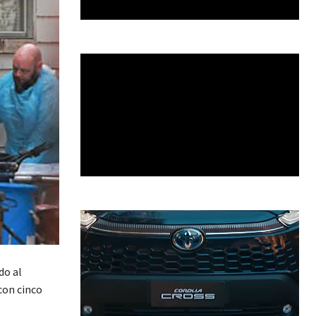
do al
con cinco