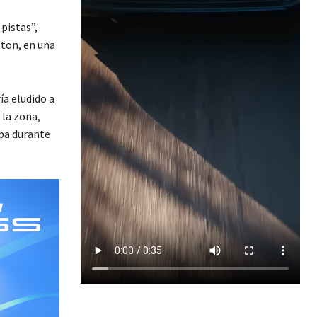
pistas”,
ston, en una
ía eludido a
 la zona,
opa durante