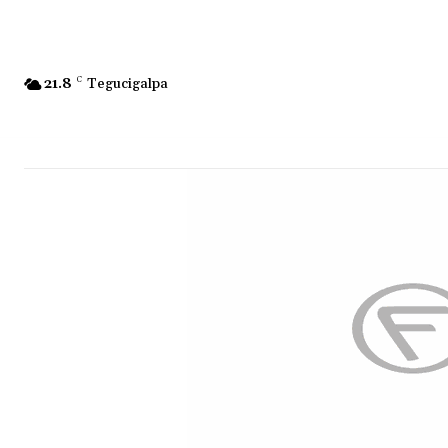
21.8
C
Tegucigalpa