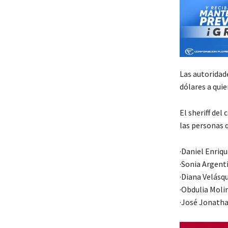
Las autoridad
dólares a quie
El sheriff del
las personas q
·Daniel Enriqu
·Sonia Argent
·Diana Velásq
·Obdulia Molin
·José Jonatha