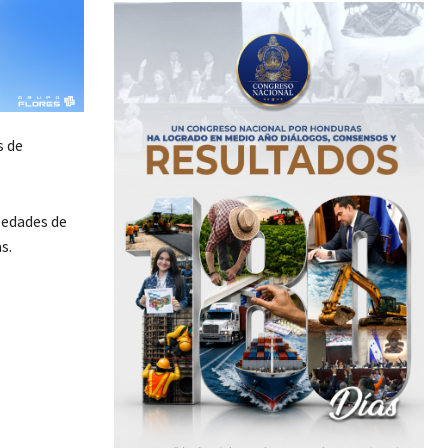
s de
 edades de
s.